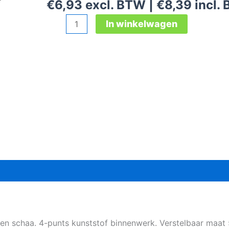
€
6,93
excl. BTW |
€
8,39
incl.
Portwest
In winkelwagen
Expertbase
veiligheidshelm
zwart
aantal
en schaa. 4-punts kunststof binnenwerk. Verstelbaar maat