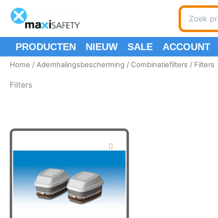
Ga
Zoeken
naar
naar:
de
inhoud
PRODUCTEN
NIEUW
SALE
ACCOUNT
Home
/
Ademhalingsbescherming
/
Combinatiefilters
/ Filters
Filters