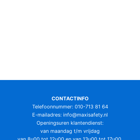
CONTACTINFO
Telefoonnummer: 010-713 81 64
E-mailadres:
info@maxisafety.nl
Openingsuren klantendienst:
van maandag t/m vrijdag
van 8u00 tot 12u00 en van 13u00 tot 17u00.