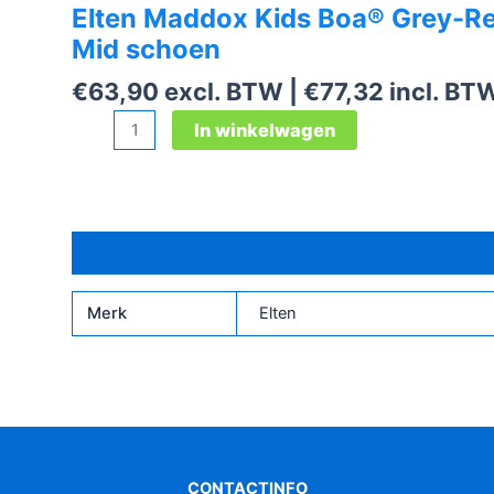
Elten Maddox Kids Boa® Grey-R
Mid schoen
€
63,90
excl. BTW |
€
77,32
incl. BT
Elten
In winkelwagen
Maddox
Kids
Boa®
Grey-
Aanvullende informatie
Red
Mid
schoen
Merk
Elten
aantal
CONTACTINFO