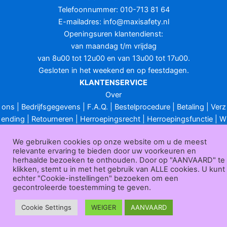
Telefoonnummer: 010-713 81 64
E-mailadres:
info@maxisafety.nl
Openingsuren klantendienst:
van maandag t/m vrijdag
van 8u00 tot 12u00 en van 13u00 tot 17u00.
Gesloten in het weekend en op feestdagen.
KLANTENSERVICE
Over
ons
|
Bedrijfsgegevens
|
F.A.Q.
|
Bestelprocedure
|
Betaling
|
Verz
ending
|
Retourneren
|
Herroepingsrecht
|
Herroepingsfunctie
|
W
ederverkoop
|
Bedrukken
|
Contact
We gebruiken cookies op onze website om u de meest
Algemene voorwaarden
|
Privacy policy
|
Sitemap
|
Disclaimer
relevante ervaring te bieden door uw voorkeuren en
Maxisafety.nl © 2026
herhaalde bezoeken te onthouden. Door op "AANVAARD" te
klikken, stemt u in met het gebruik van ALLE cookies. U kunt
echter "Cookie-instellingen" bezoeken om een
gecontroleerde toestemming te geven.
Cookie Settings
WEIGER
AANVAARD