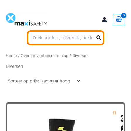
Ga
naar
de
inhoud
Zoeken
naar:
Home
/
Overige voetbescherming
/ Diversen
Diversen