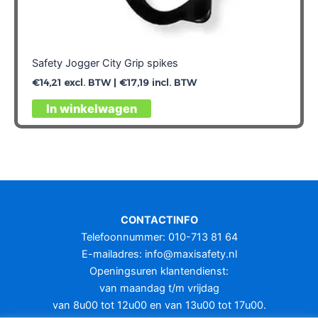
Safety Jogger City Grip spikes
€
14,21
excl. BTW |
€
17,19
incl. BTW
In winkelwagen
CONTACTINFO
Telefoonnummer: 010-713 81 64
E-mailadres:
info@maxisafety.nl
Openingsuren klantendienst:
van maandag t/m vrijdag
van 8u00 tot 12u00 en van 13u00 tot 17u00.