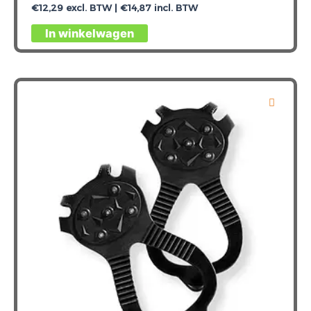
€
12,29
excl. BTW |
€
14,87
incl. BTW
Dit
In winkelwagen
product
heeft
meerdere
variaties.
Deze
optie
kan
gekozen
worden
op
de
productpagina