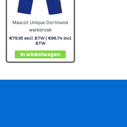
Mascot Unique Dortmund
werkbroek
€
79,95
excl. BTW |
€
96,74
incl.
BTW
Dit
In winkelwagen
product
heeft
meerdere
variaties.
Deze
optie
kan
gekozen
worden
op