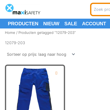
Ga
Zoeken
naar
naar:
de
inhoud
PRODUCTEN
NIEUW
SALE
ACCOUNT
Home
/ Producten getagged “12079-203”
12079-203