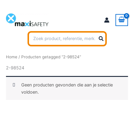
Ga
naar
de
inhoud
Zoeken
naar:
Home
/ Producten getagged “2-98524”
2-98524
Geen producten gevonden die aan je selectie
voldoen.