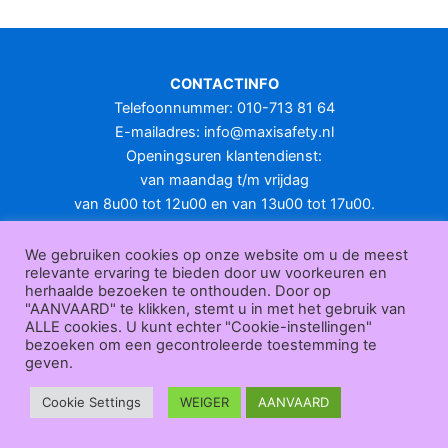
CONTACTINFO
Telefoonnummer: 010-713 81 64
E-mailadres:
info@maxisafety.nl
Openingsuren klantendienst:
van maandag t/m vrijdag
van 8u00 tot 12u00 en van 13u00 tot 17u00.
Gesloten in het weekend en op feestdagen.
KLANTENSERVICE
We gebruiken cookies op onze website om u de meest
relevante ervaring te bieden door uw voorkeuren en
Over
herhaalde bezoeken te onthouden. Door op
ons
|
Bedrijfsgegevens
|
F.A.Q.
|
Bestelprocedure
|
Betaling
|
Verz
"AANVAARD" te klikken, stemt u in met het gebruik van
ending
|
Retourneren
|
Herroepingsrecht
|
Herroepingsfunctie
|
W
ALLE cookies. U kunt echter "Cookie-instellingen"
bezoeken om een gecontroleerde toestemming te
ederverkoop
|
Bedrukken
|
Contact
geven.
Algemene voorwaarden
|
Privacy policy
|
Sitemap
|
Disclaimer
Maxisafety.nl © 2026
Cookie Settings
WEIGER
AANVAARD