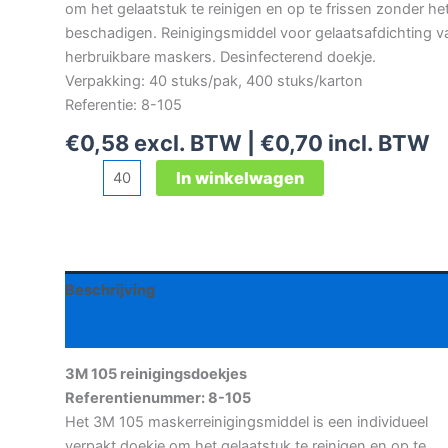
om het gelaatstuk te reinigen en op te frissen zonder het
beschadigen. Reinigingsmiddel voor gelaatsafdichting v
herbruikbare maskers. Desinfecterend doekje.
Verpakking: 40 stuks/pak, 400 stuks/karton
Referentie: 8-105
€
0,58
excl. BTW |
€
0,70
incl. BTW
3M
In winkelwagen
105
reinigingsdoekjes
aantal
Beschrijving
Aanvullende informatie
3M 105 reinigingsdoekjes
Referentienummer: 8-105
Het 3M 105 maskerreinigingsmiddel is een individueel
verpakt doekje om het gelaatstuk te reinigen en op te