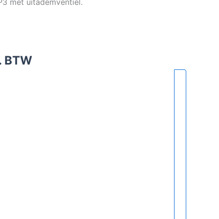
FP3 met uitademventiel.
l. BTW