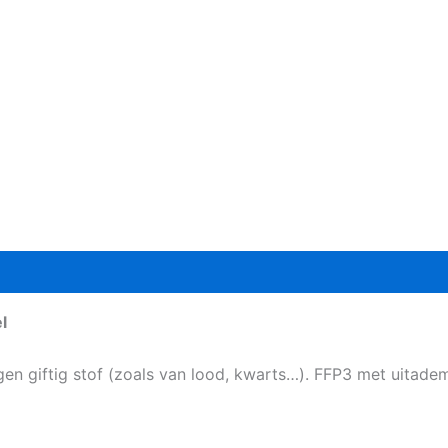
l
en giftig stof (zoals van lood, kwarts…). FFP3 met uitadem