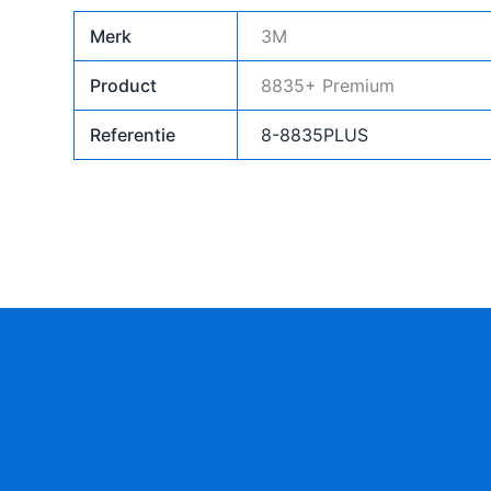
Merk
3M
Product
8835+ Premium
Referentie
8-8835PLUS