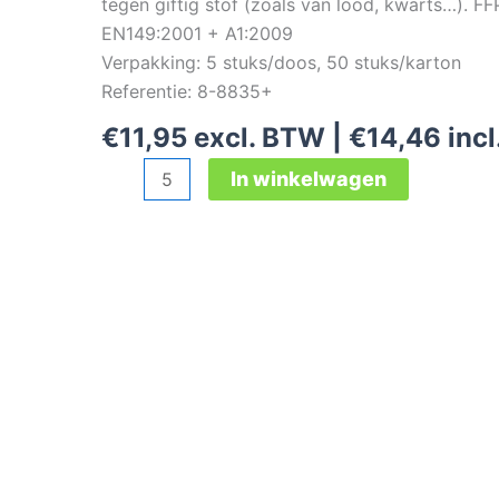
tegen giftig stof (zoals van lood, kwarts…). F
EN149:2001 + A1:2009
Verpakking: 5 stuks/doos, 50 stuks/karton
Referentie: 8-8835+
€
11,95
excl. BTW |
€
14,46
inc
3M
In winkelwagen
8835+
Premium
stofmasker
FFP3
met
ventiel
aantal