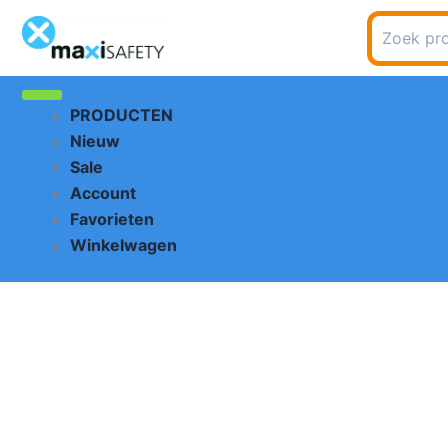
Ga
Zoeken
naar
naar:
de
inhoud
PRODUCTEN
Nieuw
Sale
Account
Favorieten
Winkelwagen