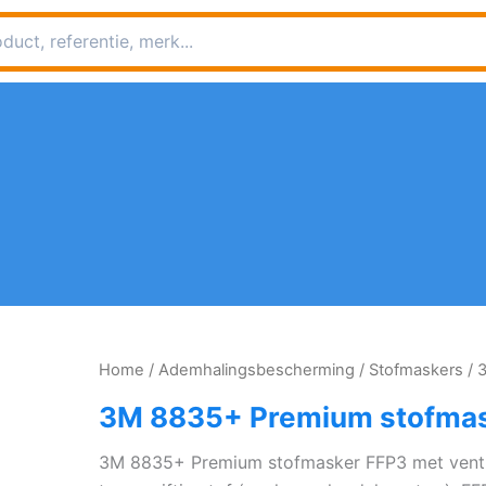
Home
/
Ademhalingsbescherming
/
Stofmaskers
/ 
3M 8835+ Premium stofmask
3M 8835+ Premium stofmasker FFP3 met ventie