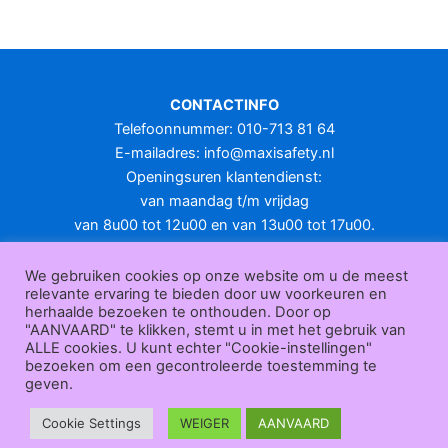
heeft
meerdere
variaties.
Deze
optie
CONTACTINFO
kan
Telefoonnummer: 010-713 81 64
gekozen
E-mailadres:
info@maxisafety.nl
worden
Openingsuren klantendienst:
op
van maandag t/m vrijdag
de
van 8u00 tot 12u00 en van 13u00 tot 17u00.
productpagina
Gesloten in het weekend en op feestdagen.
KLANTENSERVICE
We gebruiken cookies op onze website om u de meest
relevante ervaring te bieden door uw voorkeuren en
Over
herhaalde bezoeken te onthouden. Door op
ons
|
Bedrijfsgegevens
|
F.A.Q.
|
Bestelprocedure
|
Betaling
|
Verz
"AANVAARD" te klikken, stemt u in met het gebruik van
ending
|
Retourneren
|
Herroepingsrecht
|
Herroepingsfunctie
|
W
ALLE cookies. U kunt echter "Cookie-instellingen"
bezoeken om een gecontroleerde toestemming te
ederverkoop
|
Bedrukken
|
Contact
geven.
Algemene voorwaarden
|
Privacy policy
|
Sitemap
|
Disclaimer
Maxisafety.nl © 2026
Cookie Settings
WEIGER
AANVAARD