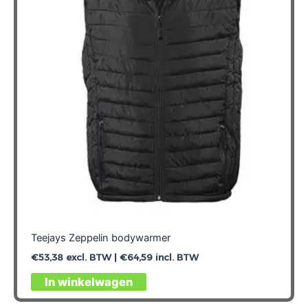
Teejays Zeppelin bodywarmer
€
53,38
excl. BTW |
€
64,59
incl. BTW
Dit
In winkelwagen
product