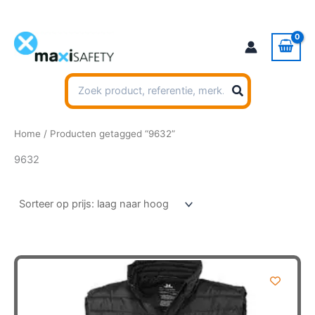
Ga
naar
de
inhoud
Zoeken
naar:
Home
/ Producten getagged “9632”
9632