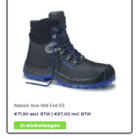
Alessio Xxw Mid Esd S3
€
71,90
excl. BTW |
€
87,00
incl. BTW
Dit
In winkelwagen
product
heeft