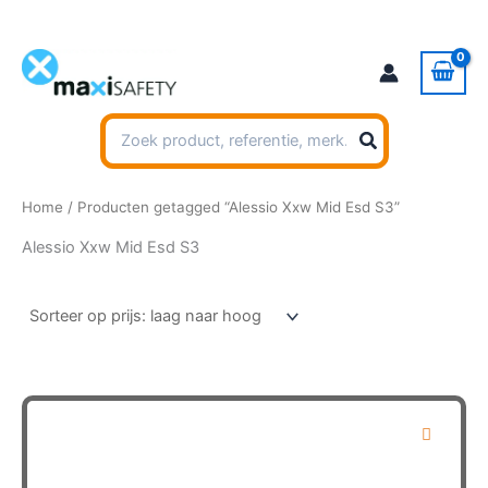
Ga
naar
de
inhoud
Zoeken
naar:
Home
/ Producten getagged “Alessio Xxw Mid Esd S3”
Alessio Xxw Mid Esd S3