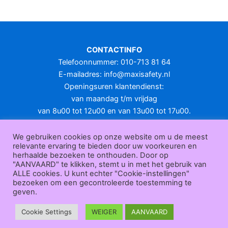
meerdere
variaties.
Deze
optie
CONTACTINFO
kan
Telefoonnummer: 010-713 81 64
gekozen
E-mailadres:
info@maxisafety.nl
worden
Openingsuren klantendienst:
op
van maandag t/m vrijdag
de
van 8u00 tot 12u00 en van 13u00 tot 17u00.
productpagina
Gesloten in het weekend en op feestdagen.
KLANTENSERVICE
We gebruiken cookies op onze website om u de meest
relevante ervaring te bieden door uw voorkeuren en
Over
herhaalde bezoeken te onthouden. Door op
ons
|
Bedrijfsgegevens
|
F.A.Q.
|
Bestelprocedure
|
Betaling
|
Verz
"AANVAARD" te klikken, stemt u in met het gebruik van
ending
|
Retourneren
|
Herroepingsrecht
|
Herroepingsfunctie
|
W
ALLE cookies. U kunt echter "Cookie-instellingen"
bezoeken om een gecontroleerde toestemming te
ederverkoop
|
Bedrukken
|
Contact
geven.
Algemene voorwaarden
|
Privacy policy
|
Sitemap
|
Disclaimer
Maxisafety.nl © 2026
Cookie Settings
WEIGER
AANVAARD