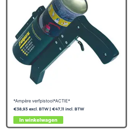
*Ampère verfpistool*ACTIE*
€
38,93
excl. BTW |
€
47,11
incl. BTW
In winkelwagen