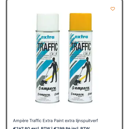
Ampère Traffic Extra Paint extra lijnspuitverf
€
247,80
excl. BTW |
€
299,84
incl. BTW