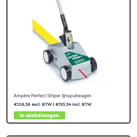
gekozen
worden
op
de
productpagina
Ampère Perfect Striper lijnspuitwagen
€
128,38
excl. BTW |
€
155,34
incl. BTW
In winkelwagen