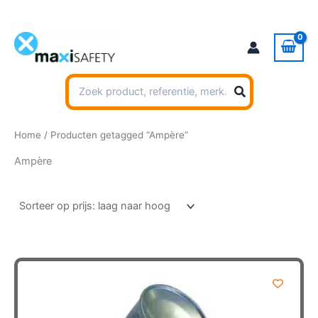
Ga
naar
de
inhoud
Zoeken
naar:
Home
/ Producten getagged “Ampère”
Ampère