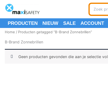
Ga
Zoeken
naar
naar:
de
inhoud
PRODUCTEN
NIEUW
SALE
ACCOUNT
Home
/ Producten getagged “B-Brand Zonnebrillen”
B-Brand Zonnebrillen
Geen producten gevonden die aan je selectie vo