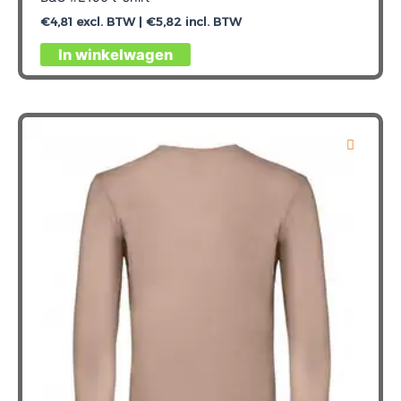
€
4,81
excl. BTW |
€
5,82
incl. BTW
Dit
In winkelwagen
product
heeft
meerdere
variaties.
Deze
optie
kan
gekozen
worden
op
de
productpagina