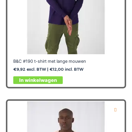
B&C #190 t-shirt met lange mouwen
€
9,92
excl. BTW |
€
12,00
incl. BTW
Dit
In winkelwagen
product
heeft
meerdere
variaties.
Deze
optie
kan