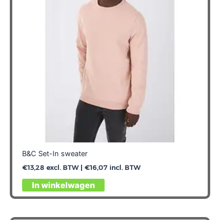
gekozen
worden
op
de
productpagina
B&C Set-In sweater
€
13,28
excl. BTW |
€
16,07
incl. BTW
Dit
In winkelwagen
product
heeft
meerdere