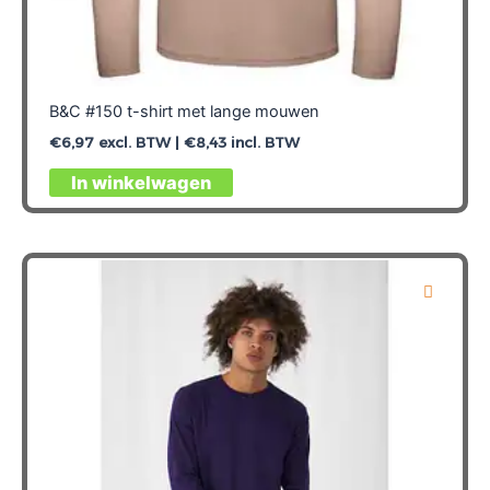
B&C #150 t-shirt met lange mouwen
€
6,97
excl. BTW |
€
8,43
incl. BTW
Dit
In winkelwagen
product
heeft
meerdere
variaties.
Deze
optie
kan
gekozen
worden
op
de
productpagina