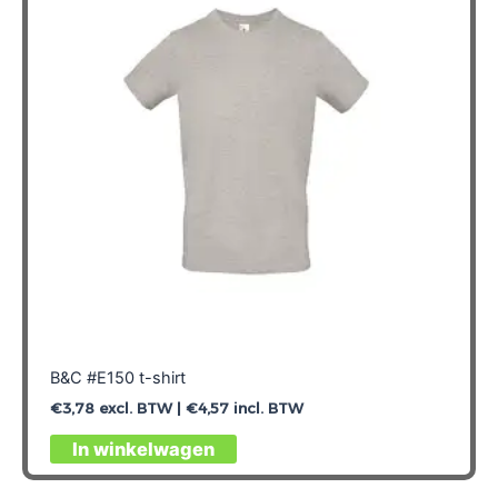
B&C #E150 t-shirt
€
3,78
excl. BTW |
€
4,57
incl. BTW
Dit
In winkelwagen
product
heeft