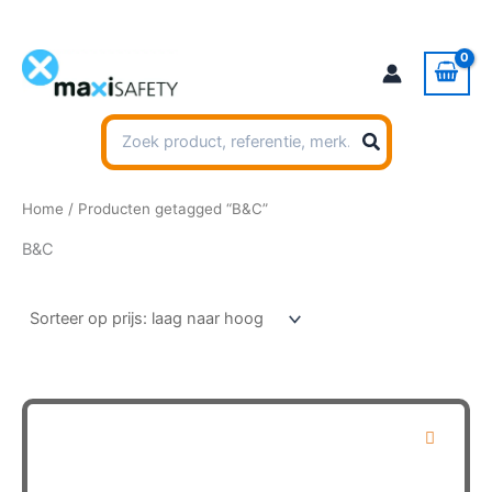
Ga
naar
de
inhoud
Zoeken
naar:
Home
/ Producten getagged “B&C”
B&C