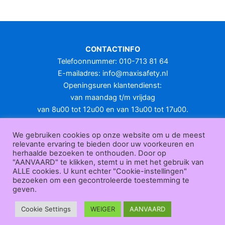
meerdere
variaties.
Deze
optie
CONTACTINFO
kan
Telefoonnummer: 010-713 81 64
gekozen
E-mailadres:
info@maxisafety.nl
worden
Openingsuren klantendienst:
op
van maandag t/m vrijdag
de
van 8u00 tot 12u00 en van 13u00 tot 17u00.
productpagina
Gesloten in het weekend en op feestdagen.
KLANTENSERVICE
We gebruiken cookies op onze website om u de meest
relevante ervaring te bieden door uw voorkeuren en
Over
herhaalde bezoeken te onthouden. Door op
ons
|
Bedrijfsgegevens
|
F.A.Q.
|
Bestelprocedure
|
Betaling
|
Verz
"AANVAARD" te klikken, stemt u in met het gebruik van
ending
|
Retourneren
|
Herroepingsrecht
|
Herroepingsfunctie
|
W
ALLE cookies. U kunt echter "Cookie-instellingen"
bezoeken om een gecontroleerde toestemming te
ederverkoop
|
Bedrukken
|
Contact
geven.
Algemene voorwaarden
|
Privacy policy
|
Sitemap
|
Disclaimer
Maxisafety.nl © 2026
Cookie Settings
WEIGER
AANVAARD