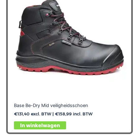
Base Be-Dry Mid veiligheidsschoen
€
131,40
excl. BTW |
€
158,99
incl. BTW
Dit
In winkelwagen
product
heeft