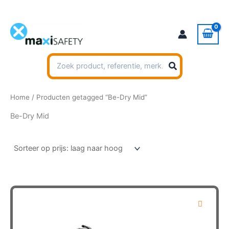
Ga
naar
de
inhoud
Zoeken
naar:
Home
/ Producten getagged “Be-Dry Mid”
Be-Dry Mid