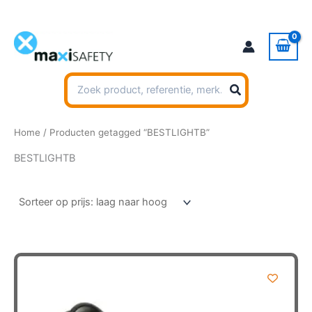
Ga
naar
de
inhoud
Zoeken
naar:
Home
/ Producten getagged “BESTLIGHTB”
BESTLIGHTB