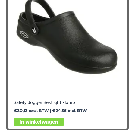
Safety Jogger Bestlight klomp
€
20,13
excl. BTW |
€
24,36
incl. BTW
Dit
In winkelwagen
product
heeft