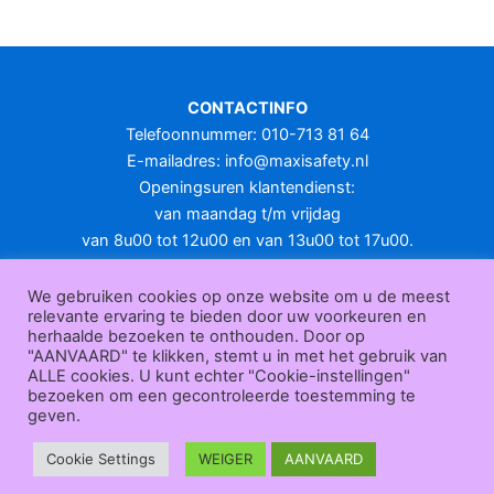
meerdere
variaties.
Deze
optie
CONTACTINFO
kan
Telefoonnummer: 010-713 81 64
gekozen
E-mailadres:
info@maxisafety.nl
worden
Openingsuren klantendienst:
op
van maandag t/m vrijdag
de
van 8u00 tot 12u00 en van 13u00 tot 17u00.
productpagina
Gesloten in het weekend en op feestdagen.
KLANTENSERVICE
We gebruiken cookies op onze website om u de meest
relevante ervaring te bieden door uw voorkeuren en
Over
herhaalde bezoeken te onthouden. Door op
ons
|
Bedrijfsgegevens
|
F.A.Q.
|
Bestelprocedure
|
Betaling
|
Verz
"AANVAARD" te klikken, stemt u in met het gebruik van
ending
|
Retourneren
|
Herroepingsrecht
|
Herroepingsfunctie
|
W
ALLE cookies. U kunt echter "Cookie-instellingen"
bezoeken om een gecontroleerde toestemming te
ederverkoop
|
Bedrukken
|
Contact
geven.
Algemene voorwaarden
|
Privacy policy
|
Sitemap
|
Disclaimer
Maxisafety.nl © 2026
Cookie Settings
WEIGER
AANVAARD