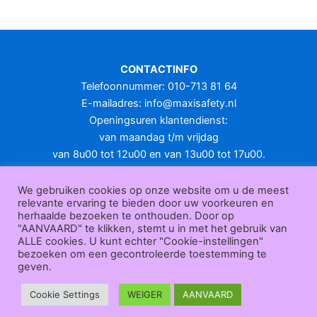
CONTACTINFO
Telefoonnummer: 010-713 81 64
E-mailadres:
info@maxisafety.nl
Openingsuren klantendienst:
van maandag t/m vrijdag
van 8u00 tot 12u00 en van 13u00 tot 17u00.
Gesloten in het weekend en op feestdagen.
KLANTENSERVICE
We gebruiken cookies op onze website om u de meest
relevante ervaring te bieden door uw voorkeuren en
Over
herhaalde bezoeken te onthouden. Door op
ons
|
Bedrijfsgegevens
|
F.A.Q.
|
Bestelprocedure
|
Betaling
|
Verz
"AANVAARD" te klikken, stemt u in met het gebruik van
ending
|
Retourneren
|
Herroepingsrecht
|
Herroepingsfunctie
|
W
ALLE cookies. U kunt echter "Cookie-instellingen"
bezoeken om een gecontroleerde toestemming te
ederverkoop
|
Bedrukken
|
Contact
geven.
Algemene voorwaarden
|
Privacy policy
|
Sitemap
|
Disclaimer
Maxisafety.nl © 2026
Cookie Settings
WEIGER
AANVAARD