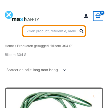
Ga
naar
de
inhoud
Zoeken
naar:
Home
/ Producten getagged “Bilsom 304 S”
Bilsom 304 S