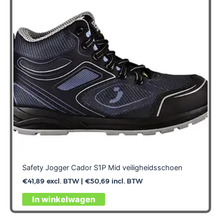
Safety Jogger Cador S1P Mid veiligheidsschoen
€
41,89
excl. BTW |
€
50,69
incl. BTW
Dit
In winkelwagen
product
heeft