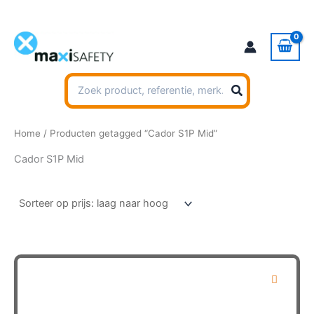
Ga
naar
de
inhoud
Zoeken
naar:
Home
/ Producten getagged “Cador S1P Mid”
Cador S1P Mid