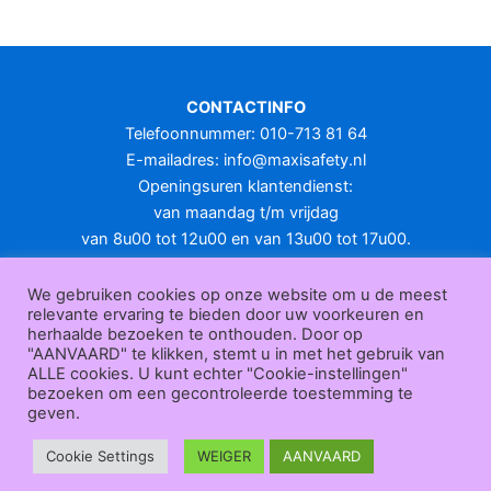
meerdere
variaties.
Deze
optie
CONTACTINFO
kan
Telefoonnummer: 010-713 81 64
gekozen
E-mailadres:
info@maxisafety.nl
worden
Openingsuren klantendienst:
op
van maandag t/m vrijdag
de
van 8u00 tot 12u00 en van 13u00 tot 17u00.
productpagina
Gesloten in het weekend en op feestdagen.
KLANTENSERVICE
We gebruiken cookies op onze website om u de meest
relevante ervaring te bieden door uw voorkeuren en
Over
herhaalde bezoeken te onthouden. Door op
ons
|
Bedrijfsgegevens
|
F.A.Q.
|
Bestelprocedure
|
Betaling
|
Verz
"AANVAARD" te klikken, stemt u in met het gebruik van
ending
|
Retourneren
|
Herroepingsrecht
|
Herroepingsfunctie
|
W
ALLE cookies. U kunt echter "Cookie-instellingen"
bezoeken om een gecontroleerde toestemming te
ederverkoop
|
Bedrukken
|
Contact
geven.
Algemene voorwaarden
|
Privacy policy
|
Sitemap
|
Disclaimer
Maxisafety.nl © 2026
Cookie Settings
WEIGER
AANVAARD