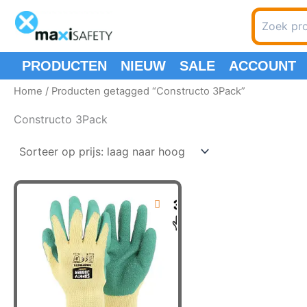
Ga
Zoeken
naar
naar:
de
inhoud
PRODUCTEN
NIEUW
SALE
ACCOUNT
Home
/ Producten getagged “Constructo 3Pack”
Constructo 3Pack