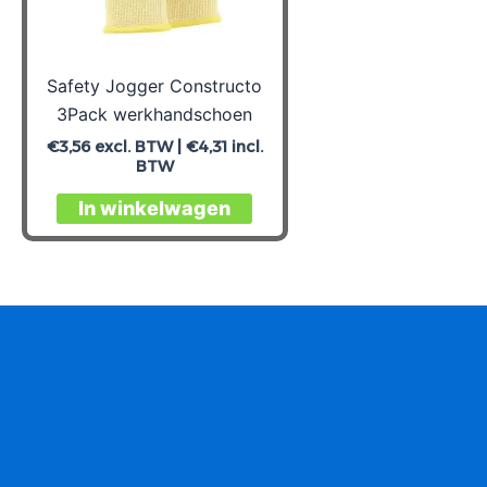
Safety Jogger Constructo
3Pack werkhandschoen
€
3,56
excl. BTW |
€
4,31
incl.
BTW
Dit
In winkelwagen
product
heeft
meerdere
variaties.
Deze
optie
kan
gekozen
worden
op