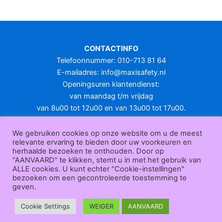
meerdere
variaties.
Deze
optie
CONTACTINFO
kan
Telefoonnummer: 010-713 81 64
gekozen
E-mailadres:
info@maxisafety.nl
worden
Openingsuren klantendienst:
op
van maandag t/m vrijdag
de
van 8u00 tot 12u00 en van 13u00 tot 17u00.
productpagina
Gesloten in het weekend en op feestdagen.
KLANTENSERVICE
We gebruiken cookies op onze website om u de meest
relevante ervaring te bieden door uw voorkeuren en
Over
herhaalde bezoeken te onthouden. Door op
ons
|
Bedrijfsgegevens
|
F.A.Q.
|
Bestelprocedure
|
Betaling
|
Verz
"AANVAARD" te klikken, stemt u in met het gebruik van
ending
|
Retourneren
|
Herroepingsrecht
|
Herroepingsfunctie
|
W
ALLE cookies. U kunt echter "Cookie-instellingen"
bezoeken om een gecontroleerde toestemming te
ederverkoop
|
Bedrukken
|
Contact
geven.
Algemene voorwaarden
|
Privacy policy
|
Sitemap
|
Disclaimer
Maxisafety.nl © 2026
Cookie Settings
WEIGER
AANVAARD