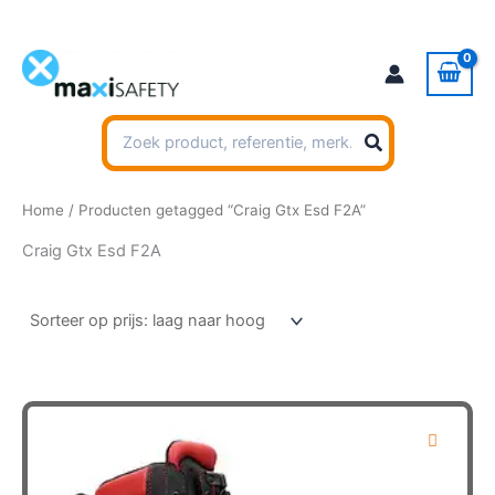
Ga
naar
de
inhoud
Zoeken
naar:
Home
/ Producten getagged “Craig Gtx Esd F2A”
Craig Gtx Esd F2A