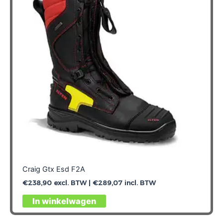
Craig Gtx Esd F2A
€
238,90
excl. BTW |
€
289,07
incl. BTW
Dit
In winkelwagen
product
heeft