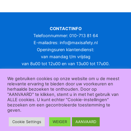
meerdere
variaties.
Deze
optie
CONTACTINFO
kan
Telefoonnummer: 010-713 81 64
gekozen
E-mailadres:
info@maxisafety.nl
worden
Openingsuren klantendienst:
op
van maandag t/m vrijdag
de
van 8u00 tot 12u00 en van 13u00 tot 17u00.
productpagina
Gesloten in het weekend en op feestdagen.
KLANTENSERVICE
We gebruiken cookies op onze website om u de meest
relevante ervaring te bieden door uw voorkeuren en
Over
herhaalde bezoeken te onthouden. Door op
ons
|
Bedrijfsgegevens
|
F.A.Q.
|
Bestelprocedure
|
Betaling
|
Verz
"AANVAARD" te klikken, stemt u in met het gebruik van
ending
|
Retourneren
|
Herroepingsrecht
|
Herroepingsfunctie
|
W
ALLE cookies. U kunt echter "Cookie-instellingen"
bezoeken om een gecontroleerde toestemming te
ederverkoop
|
Bedrukken
|
Contact
geven.
Algemene voorwaarden
|
Privacy policy
|
Sitemap
|
Disclaimer
Maxisafety.nl © 2026
Cookie Settings
WEIGER
AANVAARD