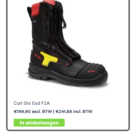
Curt Gtx Esd F2A
€
199,90
excl. BTW |
€
241,88
incl. BTW
Dit
In winkelwagen
product
heeft