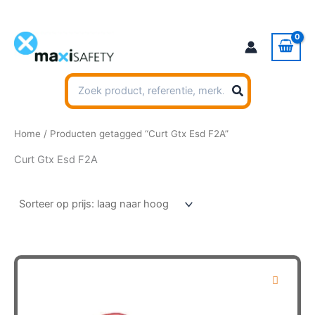
Ga
naar
de
inhoud
Zoeken
naar:
Home
/ Producten getagged “Curt Gtx Esd F2A”
Curt Gtx Esd F2A