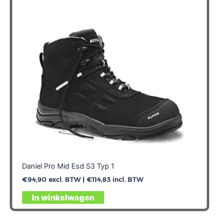
Daniel Pro Mid Esd S3 Typ 1
€
94,90
excl. BTW |
€
114,83
incl. BTW
Dit
In winkelwagen
product
heeft