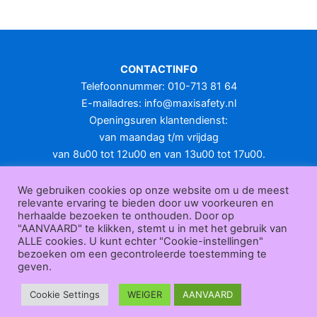
meerdere
variaties.
Deze
optie
CONTACTINFO
kan
Telefoonnummer: 010-713 81 64
gekozen
E-mailadres:
info@maxisafety.nl
worden
Openingsuren klantendienst:
op
van maandag t/m vrijdag
de
van 8u00 tot 12u00 en van 13u00 tot 17u00.
productpagina
Gesloten in het weekend en op feestdagen.
KLANTENSERVICE
We gebruiken cookies op onze website om u de meest
relevante ervaring te bieden door uw voorkeuren en
Over
herhaalde bezoeken te onthouden. Door op
ons
|
Bedrijfsgegevens
|
F.A.Q.
|
Bestelprocedure
|
Betaling
|
Verz
"AANVAARD" te klikken, stemt u in met het gebruik van
ending
|
Retourneren
|
Herroepingsrecht
|
Herroepingsfunctie
|
W
ALLE cookies. U kunt echter "Cookie-instellingen"
bezoeken om een gecontroleerde toestemming te
ederverkoop
|
Bedrukken
|
Contact
geven.
Algemene voorwaarden
|
Privacy policy
|
Sitemap
|
Disclaimer
Maxisafety.nl © 2026
Cookie Settings
WEIGER
AANVAARD