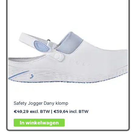
Safety Jogger Dany klomp
€
49,29
excl. BTW |
€
59,64
incl. BTW
Dit
In winkelwagen
product
heeft