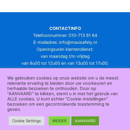
meerdere
variaties.
Deze
optie
CONTACTINFO
kan
Telefoonnummer: 010-713 81 64
gekozen
E-mailadres:
info@maxisafety.nl
worden
Openingsuren klantendienst:
op
van maandag t/m vrijdag
de
van 8u00 tot 12u00 en van 13u00 tot 17u00.
productpagina
Gesloten in het weekend en op feestdagen.
KLANTENSERVICE
We gebruiken cookies op onze website om u de meest
relevante ervaring te bieden door uw voorkeuren en
Over
herhaalde bezoeken te onthouden. Door op
ons
|
Bedrijfsgegevens
|
F.A.Q.
|
Bestelprocedure
|
Betaling
|
Verz
"AANVAARD" te klikken, stemt u in met het gebruik van
ending
|
Retourneren
|
Herroepingsrecht
|
Herroepingsfunctie
|
W
ALLE cookies. U kunt echter "Cookie-instellingen"
bezoeken om een gecontroleerde toestemming te
ederverkoop
|
Bedrukken
|
Contact
geven.
Algemene voorwaarden
|
Privacy policy
|
Sitemap
|
Disclaimer
Maxisafety.nl © 2026
Cookie Settings
WEIGER
AANVAARD