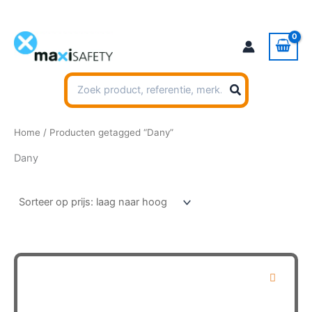
Ga
naar
de
inhoud
Zoeken
naar:
Home
/ Producten getagged “Dany”
Dany