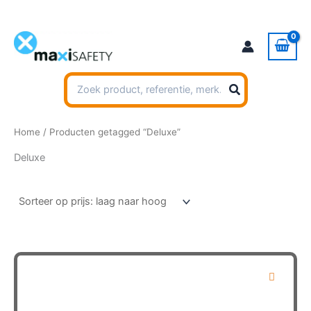
Ga
naar
de
inhoud
Zoeken
naar:
Home
/ Producten getagged “Deluxe”
Deluxe