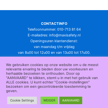
CONTACTINFO
Telefoonnummer: 010-713 81 64
E-mailadres:
info@maxisafety.nl
Openingsuren klantendienst:
van maandag t/m vrijdag
van 8u00 tot 12u00 en van 13u00 tot 17u00.
Gesloten in het weekend en op feestdagen.
KLANTENSERVICE
We gebruiken cookies op onze website om u de meest
relevante ervaring te bieden door uw voorkeuren en
Over
herhaalde bezoeken te onthouden. Door op
ons
|
Bedrijfsgegevens
|
F.A.Q.
|
Bestelprocedure
|
Betaling
|
Verz
"AANVAARD" te klikken, stemt u in met het gebruik van
ending
|
Retourneren
|
Herroepingsrecht
|
Herroepingsfunctie
|
W
ALLE cookies. U kunt echter "Cookie-instellingen"
bezoeken om een gecontroleerde toestemming te
ederverkoop
|
Bedrukken
|
Contact
geven.
Algemene voorwaarden
|
Privacy policy
|
Sitemap
|
Disclaimer
Maxisafety.nl © 2026
Cookie Settings
WEIGER
AANVAARD