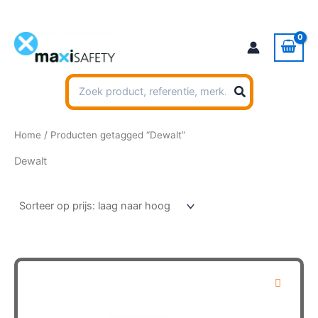
Ga
naar
de
inhoud
Zoeken
naar:
Home
/ Producten getagged “Dewalt”
Dewalt