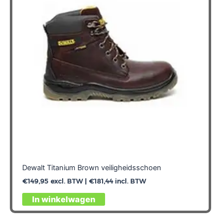
Dewalt Titanium Brown veiligheidsschoen
€
149,95
excl. BTW |
€
181,44
incl. BTW
Dit
In winkelwagen
product
heeft