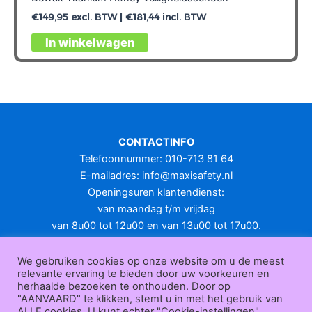
€
149,95
excl. BTW |
€
181,44
incl. BTW
Dit
In winkelwagen
product
heeft
meerdere
variaties.
Deze
optie
CONTACTINFO
kan
Telefoonnummer: 010-713 81 64
gekozen
E-mailadres:
info@maxisafety.nl
worden
Openingsuren klantendienst:
op
van maandag t/m vrijdag
de
van 8u00 tot 12u00 en van 13u00 tot 17u00.
productpagina
Gesloten in het weekend en op feestdagen.
KLANTENSERVICE
We gebruiken cookies op onze website om u de meest
relevante ervaring te bieden door uw voorkeuren en
Over
herhaalde bezoeken te onthouden. Door op
ons
|
Bedrijfsgegevens
|
F.A.Q.
|
Bestelprocedure
|
Betaling
|
Verz
"AANVAARD" te klikken, stemt u in met het gebruik van
ending
|
Retourneren
|
Herroepingsrecht
|
Herroepingsfunctie
|
W
ALLE cookies. U kunt echter "Cookie-instellingen"