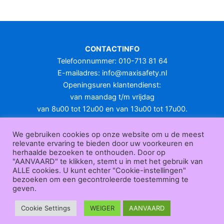
meerdere
variaties.
Deze
optie
CONTACTINFO
kan
Telefoonnummer: 010-713 81 64
gekozen
E-mailadres:
info@maxisafety.nl
worden
Openingsuren klantendienst:
op
van maandag t/m vrijdag
de
van 8u00 tot 12u00 en van 13u00 tot 17u00.
productpagina
Gesloten in het weekend en op feestdagen.
KLANTENSERVICE
We gebruiken cookies op onze website om u de meest
relevante ervaring te bieden door uw voorkeuren en
Over
herhaalde bezoeken te onthouden. Door op
ons
|
Bedrijfsgegevens
|
F.A.Q.
|
Bestelprocedure
|
Betaling
|
Verz
"AANVAARD" te klikken, stemt u in met het gebruik van
ending
|
Retourneren
|
Herroepingsrecht
|
Herroepingsfunctie
|
W
ALLE cookies. U kunt echter "Cookie-instellingen"
bezoeken om een gecontroleerde toestemming te
ederverkoop
|
Bedrukken
|
Contact
geven.
Algemene voorwaarden
|
Privacy policy
|
Sitemap
|
Disclaimer
Maxisafety.nl © 2026
Cookie Settings
WEIGER
AANVAARD