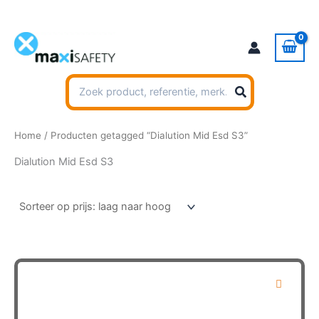
Ga
naar
de
inhoud
Zoeken
naar:
Home
/ Producten getagged “Dialution Mid Esd S3”
Dialution Mid Esd S3