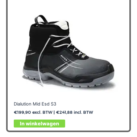
Dialution Mid Esd S3
€
199,90
excl. BTW |
€
241,88
incl. BTW
Dit
In winkelwagen
product
heeft