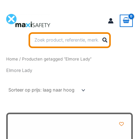
Ga
naar
de
inhoud
Zoeken
naar:
Home
/ Producten getagged “Elmore Lady”
Elmore Lady