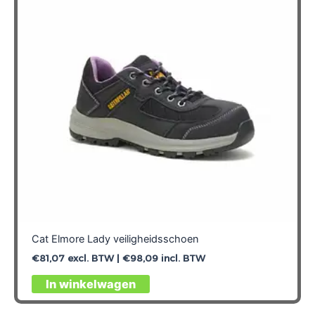
Cat Elmore Lady veiligheidsschoen
€
81,07
excl. BTW |
€
98,09
incl. BTW
Dit
In winkelwagen
product
heeft