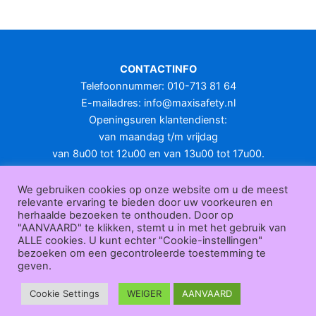
meerdere
variaties.
Deze
optie
CONTACTINFO
kan
Telefoonnummer: 010-713 81 64
gekozen
E-mailadres:
info@maxisafety.nl
worden
Openingsuren klantendienst:
op
van maandag t/m vrijdag
de
van 8u00 tot 12u00 en van 13u00 tot 17u00.
productpagina
Gesloten in het weekend en op feestdagen.
KLANTENSERVICE
We gebruiken cookies op onze website om u de meest
relevante ervaring te bieden door uw voorkeuren en
Over
herhaalde bezoeken te onthouden. Door op
ons
|
Bedrijfsgegevens
|
F.A.Q.
|
Bestelprocedure
|
Betaling
|
Verz
"AANVAARD" te klikken, stemt u in met het gebruik van
ending
|
Retourneren
|
Herroepingsrecht
|
Herroepingsfunctie
|
W
ALLE cookies. U kunt echter "Cookie-instellingen"
bezoeken om een gecontroleerde toestemming te
ederverkoop
|
Bedrukken
|
Contact
geven.
Algemene voorwaarden
|
Privacy policy
|
Sitemap
|
Disclaimer
Maxisafety.nl © 2026
Cookie Settings
WEIGER
AANVAARD