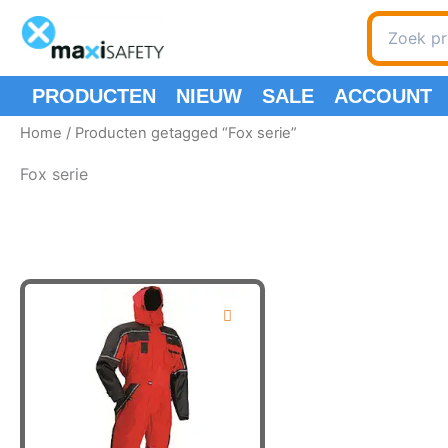
Ga
Zoeken
naar
naar:
de
inhoud
PRODUCTEN
NIEUW
SALE
ACCOUNT
Home
/ Producten getagged “Fox serie”
Fox serie