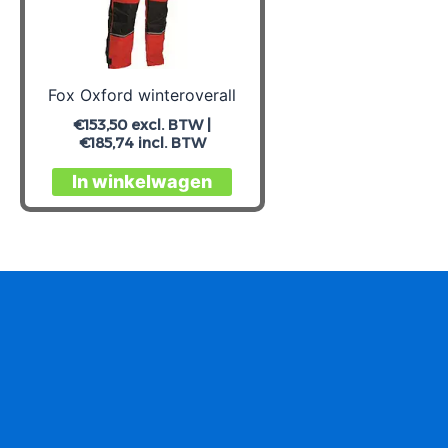
Fox Oxford winteroverall
€
153,50
excl. BTW |
€
185,74
incl. BTW
Dit
In winkelwagen
product
heeft
meerdere
variaties.
Deze
optie
kan
gekozen
worden
op