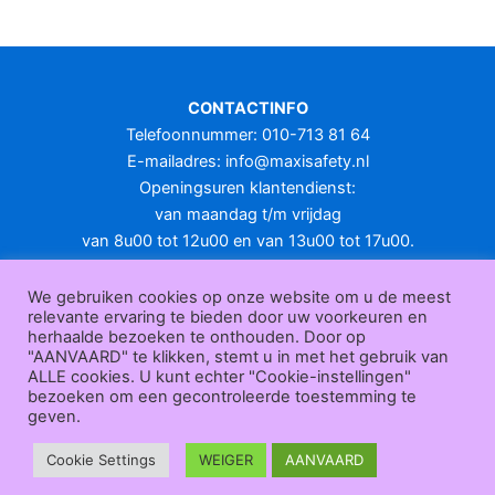
meerdere
variaties.
Deze
optie
CONTACTINFO
kan
Telefoonnummer: 010-713 81 64
gekozen
E-mailadres:
info@maxisafety.nl
worden
Openingsuren klantendienst:
op
van maandag t/m vrijdag
de
van 8u00 tot 12u00 en van 13u00 tot 17u00.
productpagina
Gesloten in het weekend en op feestdagen.
KLANTENSERVICE
We gebruiken cookies op onze website om u de meest
relevante ervaring te bieden door uw voorkeuren en
Over
herhaalde bezoeken te onthouden. Door op
ons
|
Bedrijfsgegevens
|
F.A.Q.
|
Bestelprocedure
|
Betaling
|
Verz
"AANVAARD" te klikken, stemt u in met het gebruik van
ending
|
Retourneren
|
Herroepingsrecht
|
Herroepingsfunctie
|
W
ALLE cookies. U kunt echter "Cookie-instellingen"
bezoeken om een gecontroleerde toestemming te
ederverkoop
|
Bedrukken
|
Contact
geven.
Algemene voorwaarden
|
Privacy policy
|
Sitemap
|
Disclaimer
Maxisafety.nl © 2026
Cookie Settings
WEIGER
AANVAARD