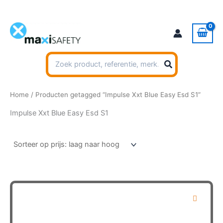
Ga
naar
de
inhoud
Zoeken
naar:
Home
/ Producten getagged “Impulse Xxt Blue Easy Esd S1”
Impulse Xxt Blue Easy Esd S1