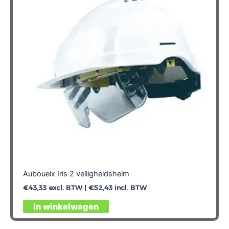
Auboueix Iris 2 veiligheidshelm
€
43,33
excl. BTW |
€
52,43
incl. BTW
Dit
In winkelwagen
product
heeft