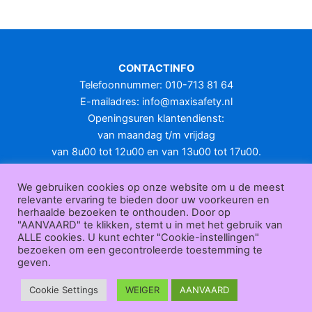
meerdere
variaties.
Deze
optie
CONTACTINFO
kan
Telefoonnummer: 010-713 81 64
gekozen
E-mailadres:
info@maxisafety.nl
worden
Openingsuren klantendienst:
op
van maandag t/m vrijdag
de
van 8u00 tot 12u00 en van 13u00 tot 17u00.
productpagina
Gesloten in het weekend en op feestdagen.
KLANTENSERVICE
We gebruiken cookies op onze website om u de meest
relevante ervaring te bieden door uw voorkeuren en
Over
herhaalde bezoeken te onthouden. Door op
ons
|
Bedrijfsgegevens
|
F.A.Q.
|
Bestelprocedure
|
Betaling
|
Verz
"AANVAARD" te klikken, stemt u in met het gebruik van
ending
|
Retourneren
|
Herroepingsrecht
|
Herroepingsfunctie
|
W
ALLE cookies. U kunt echter "Cookie-instellingen"
bezoeken om een gecontroleerde toestemming te
ederverkoop
|
Bedrukken
|
Contact
geven.
Algemene voorwaarden
|
Privacy policy
|
Sitemap
|
Disclaimer
Maxisafety.nl © 2026
Cookie Settings
WEIGER
AANVAARD