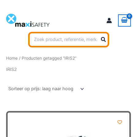
Ga
naar
de
inhoud
Zoeken
naar:
Home
/ Producten getagged “IRIS2”
IRIS2