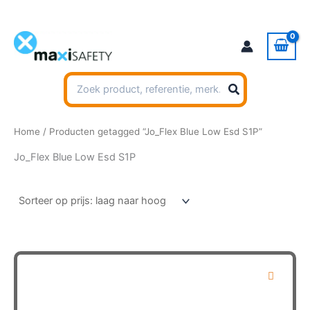
Ga
naar
de
inhoud
Zoeken
naar:
Home
/ Producten getagged “Jo_Flex Blue Low Esd S1P”
Jo_Flex Blue Low Esd S1P