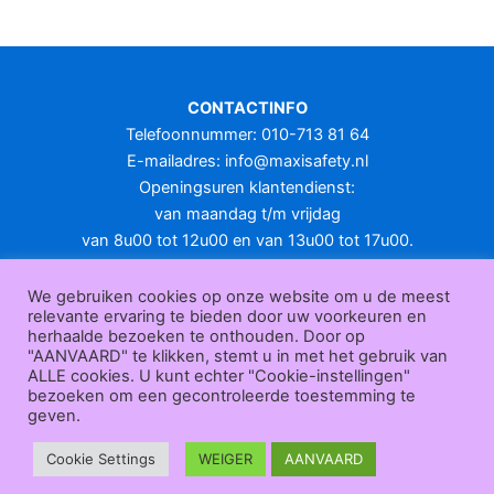
meerdere
variaties.
Deze
optie
CONTACTINFO
kan
Telefoonnummer: 010-713 81 64
gekozen
E-mailadres:
info@maxisafety.nl
worden
Openingsuren klantendienst:
op
van maandag t/m vrijdag
de
van 8u00 tot 12u00 en van 13u00 tot 17u00.
productpagina
Gesloten in het weekend en op feestdagen.
KLANTENSERVICE
We gebruiken cookies op onze website om u de meest
relevante ervaring te bieden door uw voorkeuren en
Over
herhaalde bezoeken te onthouden. Door op
ons
|
Bedrijfsgegevens
|
F.A.Q.
|
Bestelprocedure
|
Betaling
|
Verz
"AANVAARD" te klikken, stemt u in met het gebruik van
ending
|
Retourneren
|
Herroepingsrecht
|
Herroepingsfunctie
|
W
ALLE cookies. U kunt echter "Cookie-instellingen"
bezoeken om een gecontroleerde toestemming te
ederverkoop
|
Bedrukken
|
Contact
geven.
Algemene voorwaarden
|
Privacy policy
|
Sitemap
|
Disclaimer
Maxisafety.nl © 2026
Cookie Settings
WEIGER
AANVAARD