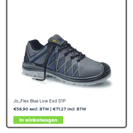
Jo_Flex Blue Low Esd S1P
€
58,90
excl. BTW |
€
71,27
incl. BTW
Dit
In winkelwagen
product
heeft