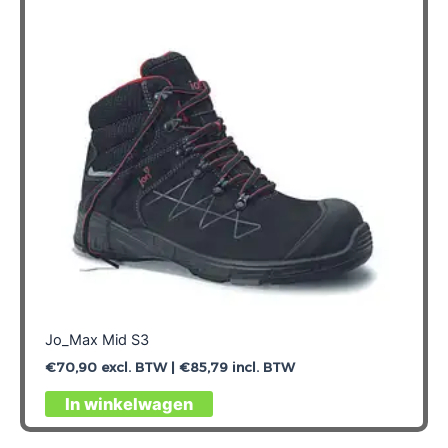
Jo_Max Mid S3
€
70,90
excl. BTW |
€
85,79
incl. BTW
Dit
In winkelwagen
product
heeft