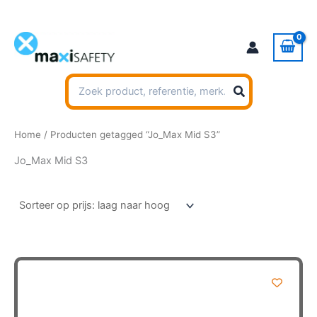
Ga
naar
de
inhoud
Zoeken
naar:
Home
/ Producten getagged “Jo_Max Mid S3”
Jo_Max Mid S3