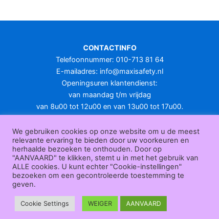
meerdere
variaties.
Deze
optie
CONTACTINFO
kan
Telefoonnummer: 010-713 81 64
gekozen
E-mailadres:
info@maxisafety.nl
worden
Openingsuren klantendienst:
op
van maandag t/m vrijdag
de
van 8u00 tot 12u00 en van 13u00 tot 17u00.
productpagina
Gesloten in het weekend en op feestdagen.
KLANTENSERVICE
We gebruiken cookies op onze website om u de meest
relevante ervaring te bieden door uw voorkeuren en
Over
herhaalde bezoeken te onthouden. Door op
ons
|
Bedrijfsgegevens
|
F.A.Q.
|
Bestelprocedure
|
Betaling
|
Verz
"AANVAARD" te klikken, stemt u in met het gebruik van
ending
|
Retourneren
|
Herroepingsrecht
|
Herroepingsfunctie
|
W
ALLE cookies. U kunt echter "Cookie-instellingen"
bezoeken om een gecontroleerde toestemming te
ederverkoop
|
Bedrukken
|
Contact
geven.
Algemene voorwaarden
|
Privacy policy
|
Sitemap
|
Disclaimer
Maxisafety.nl © 2026
Cookie Settings
WEIGER
AANVAARD