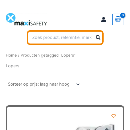
Ga
naar
de
inhoud
Zoeken
naar:
Home
/ Producten getagged “Lopers”
Lopers