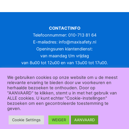
CONTACTINFO
Telefoonnummer: 010-713 81 64
E-mailadres:
info@maxisafety.nl
Openingsuren klantendienst:
van maandag t/m vrijdag
van 8u00 tot 12u00 en van 13u00 tot 17u00.
Gesloten in het weekend en op feestdagen.
KLANTENSERVICE
We gebruiken cookies op onze website om u de meest
relevante ervaring te bieden door uw voorkeuren en
Over
herhaalde bezoeken te onthouden. Door op
ons
|
Bedrijfsgegevens
|
F.A.Q.
|
Bestelprocedure
|
Betaling
|
Verz
"AANVAARD" te klikken, stemt u in met het gebruik van
ending
|
Retourneren
|
Herroepingsrecht
|
Herroepingsfunctie
|
W
ALLE cookies. U kunt echter "Cookie-instellingen"
bezoeken om een gecontroleerde toestemming te
ederverkoop
|
Bedrukken
|
Contact
geven.
Algemene voorwaarden
|
Privacy policy
|
Sitemap
|
Disclaimer
Maxisafety.nl © 2026
Cookie Settings
WEIGER
AANVAARD