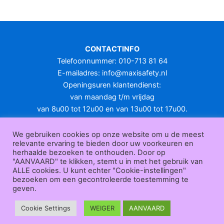
meerdere
variaties.
Deze
optie
CONTACTINFO
kan
Telefoonnummer: 010-713 81 64
gekozen
E-mailadres:
info@maxisafety.nl
worden
Openingsuren klantendienst:
op
van maandag t/m vrijdag
de
van 8u00 tot 12u00 en van 13u00 tot 17u00.
productpagina
Gesloten in het weekend en op feestdagen.
KLANTENSERVICE
We gebruiken cookies op onze website om u de meest
relevante ervaring te bieden door uw voorkeuren en
Over
herhaalde bezoeken te onthouden. Door op
ons
|
Bedrijfsgegevens
|
F.A.Q.
|
Bestelprocedure
|
Betaling
|
Verz
"AANVAARD" te klikken, stemt u in met het gebruik van
ending
|
Retourneren
|
Herroepingsrecht
|
Herroepingsfunctie
|
W
ALLE cookies. U kunt echter "Cookie-instellingen"
bezoeken om een gecontroleerde toestemming te
ederverkoop
|
Bedrukken
|
Contact
geven.
Algemene voorwaarden
|
Privacy policy
|
Sitemap
|
Disclaimer
Maxisafety.nl © 2026
Cookie Settings
WEIGER
AANVAARD