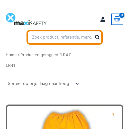
Ga
naar
de
inhoud
Zoeken
naar:
Home
/ Producten getagged “LR41”
LR41