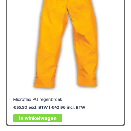
Microflex PU regenbroek
€
35,50
excl. BTW |
€
42,96
incl. BTW
Dit
In winkelwagen
product
heeft