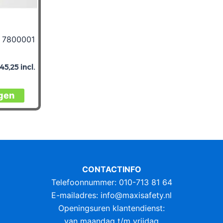
s 7800001
45,25
incl.
gen
CONTACTINFO
Telefoonnummer: 010-713 81 64
E-mailadres:
info@maxisafety.nl
Openingsuren klantendienst:
van maandag t/m vrijdag