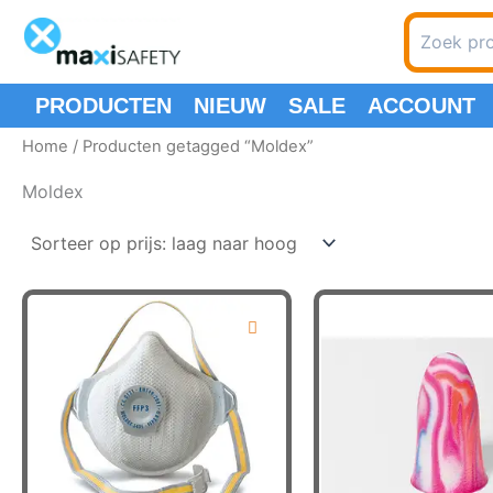
Ga
Zoeken
naar
naar:
de
inhoud
PRODUCTEN
NIEUW
SALE
ACCOUNT
Home
/ Producten getagged “Moldex”
Moldex