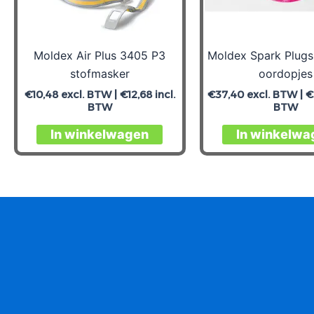
Moldex Air Plus 3405 P3
Moldex Spark Plug
stofmasker
oordopjes
€
10,48
excl. BTW |
€
12,68
incl.
€
37,40
excl. BTW |
€
BTW
BTW
In winkelwagen
In winkelwa