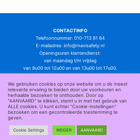
CONTACTINFO
Telefoonnummer: 010-713 81 64
E-mailadres:
info@maxisafety.nl
Openingsuren klantendienst:
van maandag t/m vrijdag
van 8u00 tot 12u00 en van 13u00 tot 17u00.
Gesloten in het weekend en op feestdagen.
KLANTENSERVICE
We gebruiken cookies op onze website om u de meest
relevante ervaring te bieden door uw voorkeuren en
Over
herhaalde bezoeken te onthouden. Door op
ons
|
Bedrijfsgegevens
|
F.A.Q.
|
Bestelprocedure
|
Betaling
|
Verz
"AANVAARD" te klikken, stemt u in met het gebruik van
ending
|
Retourneren
|
Herroepingsrecht
|
Herroepingsfunctie
|
W
ALLE cookies. U kunt echter "Cookie-instellingen"
bezoeken om een gecontroleerde toestemming te
ederverkoop
|
Bedrukken
|
Contact
geven.
Algemene voorwaarden
|
Privacy policy
|
Sitemap
|
Disclaimer
Maxisafety.nl © 2026
Cookie Settings
WEIGER
AANVAARD