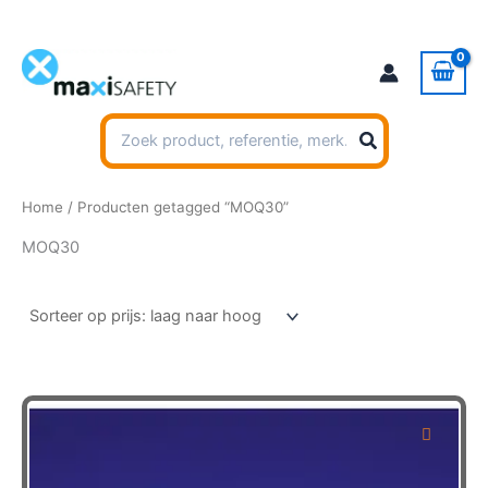
Ga
naar
de
inhoud
Zoeken
naar:
Home
/ Producten getagged “MOQ30”
MOQ30