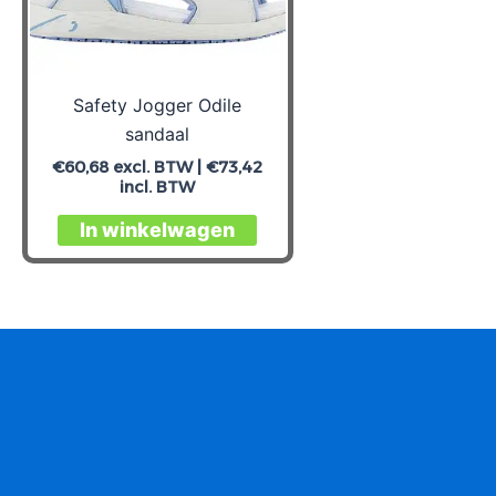
Safety Jogger Odile
sandaal
€
60,68
excl. BTW |
€
73,42
incl. BTW
Dit
In winkelwagen
product
heeft
meerdere
variaties.
Deze
optie
kan
gekozen
worden