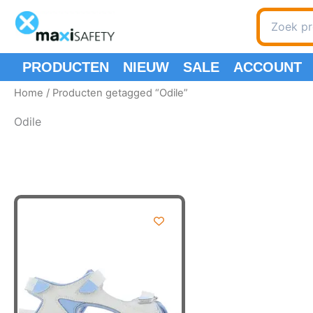
Ga
Zoeken
naar
naar:
de
inhoud
PRODUCTEN
NIEUW
SALE
ACCOUNT
Home
/ Producten getagged “Odile”
Odile