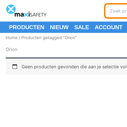
Ga
Zoeken
naar
naar:
de
inhoud
PRODUCTEN
NIEUW
SALE
ACCOUNT
Home
/ Producten getagged “Orion”
Orion
Geen producten gevonden die aan je selectie vo