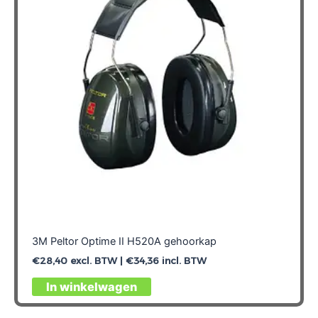
3M Peltor Optime II H520A gehoorkap
€
28,40
excl. BTW |
€
34,36
incl. BTW
In winkelwagen