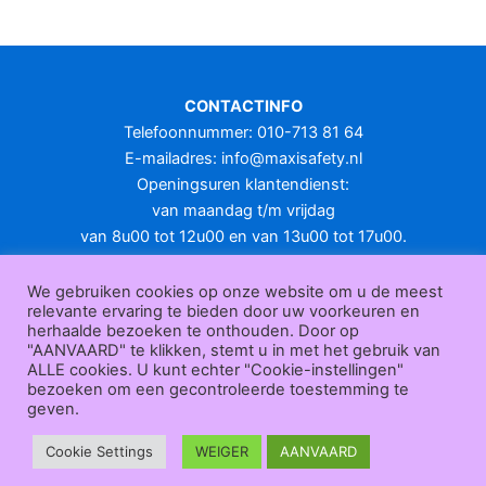
CONTACTINFO
Telefoonnummer: 010-713 81 64
E-mailadres:
info@maxisafety.nl
Openingsuren klantendienst:
van maandag t/m vrijdag
van 8u00 tot 12u00 en van 13u00 tot 17u00.
Gesloten in het weekend en op feestdagen.
KLANTENSERVICE
We gebruiken cookies op onze website om u de meest
relevante ervaring te bieden door uw voorkeuren en
Over
herhaalde bezoeken te onthouden. Door op
ons
|
Bedrijfsgegevens
|
F.A.Q.
|
Bestelprocedure
|
Betaling
|
Verz
"AANVAARD" te klikken, stemt u in met het gebruik van
ending
|
Retourneren
|
Herroepingsrecht
|
Herroepingsfunctie
|
W
ALLE cookies. U kunt echter "Cookie-instellingen"
bezoeken om een gecontroleerde toestemming te
ederverkoop
|
Bedrukken
|
Contact
geven.
Algemene voorwaarden
|
Privacy policy
|
Sitemap
|
Disclaimer
Maxisafety.nl © 2026
Cookie Settings
WEIGER
AANVAARD