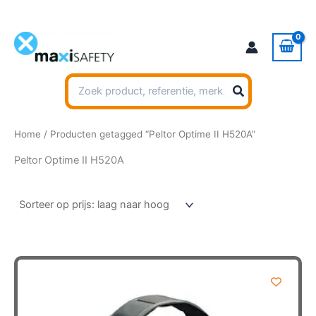
Ga
naar
de
inhoud
Zoeken
naar:
Home
/ Producten getagged “Peltor Optime II H520A”
Peltor Optime II H520A