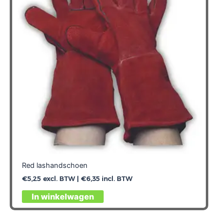
Red lashandschoen
€
5,25
excl. BTW |
€
6,35
incl. BTW
Dit
In winkelwagen
product
heeft