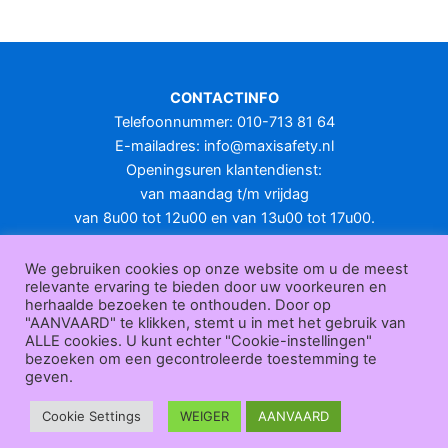
meerdere
variaties.
Deze
optie
CONTACTINFO
kan
Telefoonnummer: 010-713 81 64
gekozen
E-mailadres:
info@maxisafety.nl
worden
Openingsuren klantendienst:
op
van maandag t/m vrijdag
de
van 8u00 tot 12u00 en van 13u00 tot 17u00.
productpagina
Gesloten in het weekend en op feestdagen.
KLANTENSERVICE
We gebruiken cookies op onze website om u de meest
relevante ervaring te bieden door uw voorkeuren en
Over
herhaalde bezoeken te onthouden. Door op
ons
|
Bedrijfsgegevens
|
F.A.Q.
|
Bestelprocedure
|
Betaling
|
Verz
"AANVAARD" te klikken, stemt u in met het gebruik van
ending
|
Retourneren
|
Herroepingsrecht
|
Herroepingsfunctie
|
W
ALLE cookies. U kunt echter "Cookie-instellingen"
bezoeken om een gecontroleerde toestemming te
ederverkoop
|
Bedrukken
|
Contact
geven.
Algemene voorwaarden
|
Privacy policy
|
Sitemap
|
Disclaimer
Maxisafety.nl © 2026
Cookie Settings
WEIGER
AANVAARD