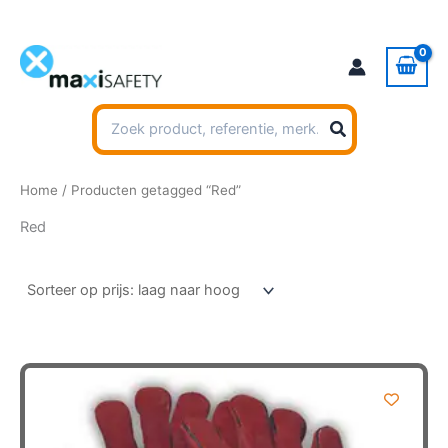
Ga
naar
de
inhoud
Zoeken
naar:
Home
/ Producten getagged “Red”
Red