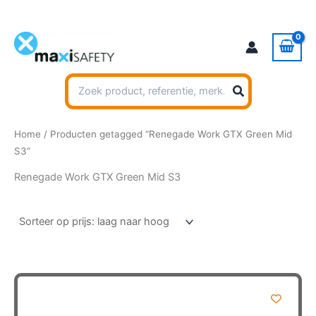
Ga
naar
de
inhoud
Zoeken
naar:
Home
/ Producten getagged “Renegade Work GTX Green Mid
S3”
Renegade Work GTX Green Mid S3