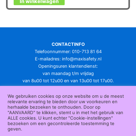
In winkelwagen
product
heeft
meerdere
variaties.
Deze
optie
CONTACTINFO
kan
Telefoonnummer: 010-713 81 64
gekozen
E-mailadres:
info@maxisafety.nl
worden
Openingsuren klantendienst:
op
van maandag t/m vrijdag
de
van 8u00 tot 12u00 en van 13u00 tot 17u00.
productpagina
Gesloten in het weekend en op feestdagen.
KLANTENSERVICE
We gebruiken cookies op onze website om u de meest
relevante ervaring te bieden door uw voorkeuren en
Over
herhaalde bezoeken te onthouden. Door op
ons
|
Bedrijfsgegevens
|
F.A.Q.
|
Bestelprocedure
|
Betaling
|
Verz
"AANVAARD" te klikken, stemt u in met het gebruik van
ending
|
Retourneren
|
Herroepingsrecht
|
Herroepingsfunctie
|
W
ALLE cookies. U kunt echter "Cookie-instellingen"
bezoeken om een gecontroleerde toestemming te
ederverkoop
|
Bedrukken
|
Contact
geven.
Algemene voorwaarden
|
Privacy policy
|
Sitemap
|
Disclaimer