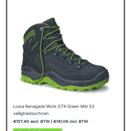
Lowa Renegade Work GTX Green Mid S3
veiligheidsschoen
€
157,90
excl. BTW |
€
191,06
incl. BTW
Dit