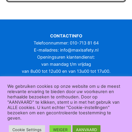
heeft
meerdere
variaties.
Deze
optie
CONTACTINFO
kan
Telefoonnummer: 010-713 81 64
gekozen
E-mailadres:
info@maxisafety.nl
worden
Openingsuren klantendienst:
op
van maandag t/m vrijdag
de
van 8u00 tot 12u00 en van 13u00 tot 17u00.
productpagina
Gesloten in het weekend en op feestdagen.
KLANTENSERVICE
We gebruiken cookies op onze website om u de meest
relevante ervaring te bieden door uw voorkeuren en
Over
herhaalde bezoeken te onthouden. Door op
ons
|
Bedrijfsgegevens
|
F.A.Q.
|
Bestelprocedure
|
Betaling
|
Verz
"AANVAARD" te klikken, stemt u in met het gebruik van
ending
|
Retourneren
|
Herroepingsrecht
|
Herroepingsfunctie
|
W
ALLE cookies. U kunt echter "Cookie-instellingen"
bezoeken om een gecontroleerde toestemming te
ederverkoop
|
Bedrukken
|
Contact
geven.
Algemene voorwaarden
|
Privacy policy
|
Sitemap
|
Disclaimer
Maxisafety.nl © 2026
Cookie Settings
WEIGER
AANVAARD