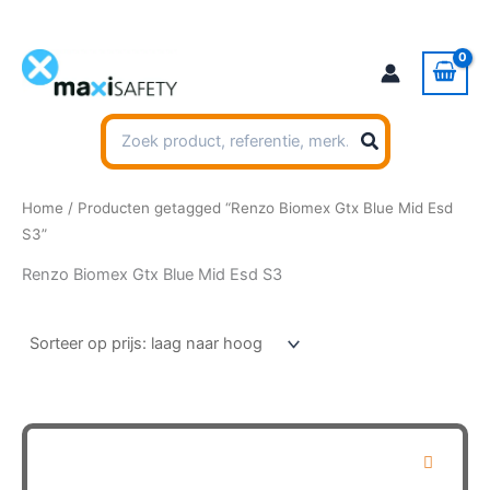
Ga
naar
de
inhoud
Zoeken
naar:
Home
/ Producten getagged “Renzo Biomex Gtx Blue Mid Esd
S3”
Renzo Biomex Gtx Blue Mid Esd S3