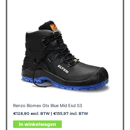
Renzo Biomex Gtx Blue Mid Esd S3
€
128,90
excl. BTW |
€
155,97
incl. BTW
Dit
In winkelwagen
product