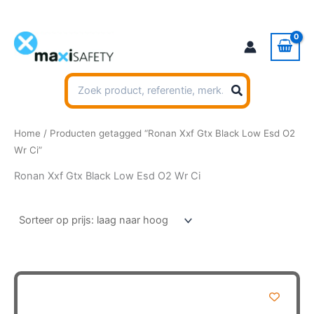
Ga
naar
de
inhoud
Zoeken
naar:
Home
/ Producten getagged “Ronan Xxf Gtx Black Low Esd O2
Wr Ci”
Ronan Xxf Gtx Black Low Esd O2 Wr Ci