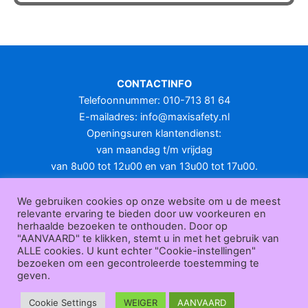
heeft
meerdere
variaties.
Deze
optie
CONTACTINFO
kan
Telefoonnummer: 010-713 81 64
gekozen
E-mailadres:
info@maxisafety.nl
worden
Openingsuren klantendienst:
op
van maandag t/m vrijdag
de
van 8u00 tot 12u00 en van 13u00 tot 17u00.
productpagina
Gesloten in het weekend en op feestdagen.
KLANTENSERVICE
We gebruiken cookies op onze website om u de meest
relevante ervaring te bieden door uw voorkeuren en
Over
herhaalde bezoeken te onthouden. Door op
ons
|
Bedrijfsgegevens
|
F.A.Q.
|
Bestelprocedure
|
Betaling
|
Verz
"AANVAARD" te klikken, stemt u in met het gebruik van
ending
|
Retourneren
|
Herroepingsrecht
|
Herroepingsfunctie
|
W
ALLE cookies. U kunt echter "Cookie-instellingen"
bezoeken om een gecontroleerde toestemming te
ederverkoop
|
Bedrukken
|
Contact
geven.
Algemene voorwaarden
|
Privacy policy
|
Sitemap
|
Disclaimer
Maxisafety.nl © 2026
Cookie Settings
WEIGER
AANVAARD