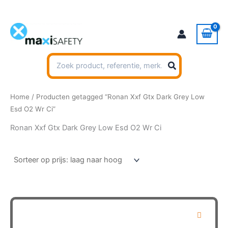
Ga
naar
de
inhoud
Zoeken
naar:
Home
/ Producten getagged “Ronan Xxf Gtx Dark Grey Low
Esd O2 Wr Ci”
Ronan Xxf Gtx Dark Grey Low Esd O2 Wr Ci