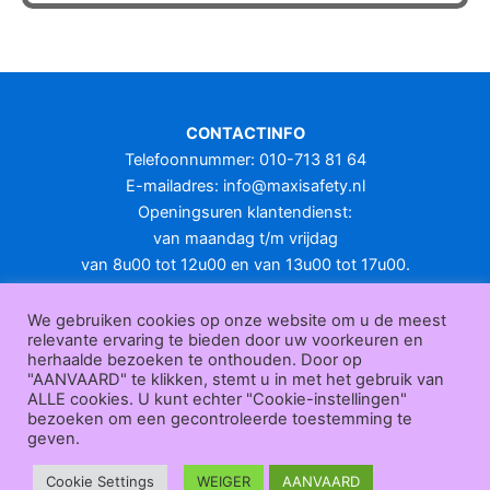
heeft
meerdere
variaties.
Deze
optie
CONTACTINFO
kan
Telefoonnummer: 010-713 81 64
gekozen
E-mailadres:
info@maxisafety.nl
worden
Openingsuren klantendienst:
op
van maandag t/m vrijdag
de
van 8u00 tot 12u00 en van 13u00 tot 17u00.
productpagina
Gesloten in het weekend en op feestdagen.
KLANTENSERVICE
We gebruiken cookies op onze website om u de meest
relevante ervaring te bieden door uw voorkeuren en
Over
herhaalde bezoeken te onthouden. Door op
ons
|
Bedrijfsgegevens
|
F.A.Q.
|
Bestelprocedure
|
Betaling
|
Verz
"AANVAARD" te klikken, stemt u in met het gebruik van
ending
|
Retourneren
|
Herroepingsrecht
|
Herroepingsfunctie
|
W
ALLE cookies. U kunt echter "Cookie-instellingen"
bezoeken om een gecontroleerde toestemming te
ederverkoop
|
Bedrukken
|
Contact
geven.
Algemene voorwaarden
|
Privacy policy
|
Sitemap
|
Disclaimer
Maxisafety.nl © 2026
Cookie Settings
WEIGER
AANVAARD