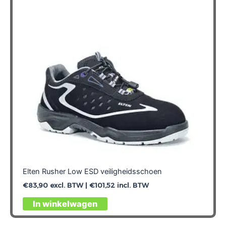
Elten Rusher Low ESD veiligheidsschoen
€
83,90
excl. BTW |
€
101,52
incl. BTW
Dit
In winkelwagen
product
heeft