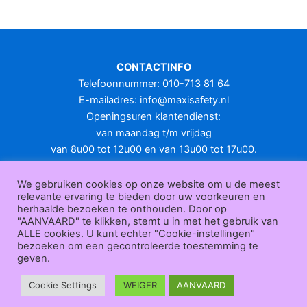
meerdere
variaties.
Deze
optie
CONTACTINFO
kan
Telefoonnummer: 010-713 81 64
gekozen
E-mailadres:
info@maxisafety.nl
worden
Openingsuren klantendienst:
op
van maandag t/m vrijdag
de
van 8u00 tot 12u00 en van 13u00 tot 17u00.
productpagina
Gesloten in het weekend en op feestdagen.
KLANTENSERVICE
We gebruiken cookies op onze website om u de meest
relevante ervaring te bieden door uw voorkeuren en
Over
herhaalde bezoeken te onthouden. Door op
ons
|
Bedrijfsgegevens
|
F.A.Q.
|
Bestelprocedure
|
Betaling
|
Verz
"AANVAARD" te klikken, stemt u in met het gebruik van
ending
|
Retourneren
|
Herroepingsrecht
|
Herroepingsfunctie
|
W
ALLE cookies. U kunt echter "Cookie-instellingen"
bezoeken om een gecontroleerde toestemming te
ederverkoop
|
Bedrukken
|
Contact
geven.
Algemene voorwaarden
|
Privacy policy
|
Sitemap
|
Disclaimer
Maxisafety.nl © 2026
Cookie Settings
WEIGER
AANVAARD