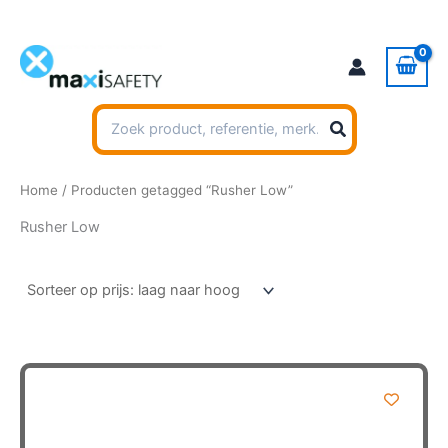
Ga
naar
de
inhoud
Zoeken
naar:
Home
/ Producten getagged “Rusher Low”
Rusher Low