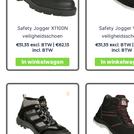
op
de
productpagina
Safety Jogger X1100N
Safety Jogger V
veiligheidsschoen
veiligheidssc
€
51,35
excl. BTW |
€
62,13
€
51,35
excl. BTW 
incl. BTW
incl. BTW
Dit
In winkelwagen
In winkelwa
product
heeft
meerdere
variaties.
Deze
optie
kan
gekozen
worden