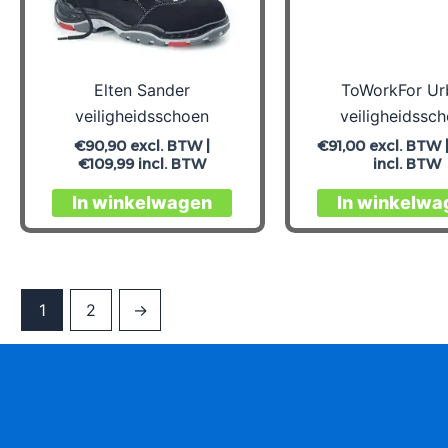
op
de
productpagina
Elten Sander
ToWorkFor Ur
veiligheidsschoen
veiligheidssc
€
90,90
excl. BTW |
€
91,00
excl. BTW 
€
109,99
incl. BTW
incl. BTW
Dit
In winkelwagen
In winkelwa
product
heeft
meerdere
variaties.
1
2
→
Deze
optie
kan
gekozen
worden