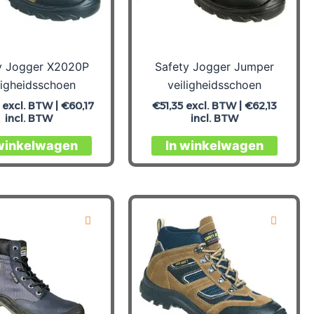
y Jogger X2020P
Safety Jogger Jumper
ligheidsschoen
veiligheidsschoen
excl. BTW |
€
60,17
€
51,35
excl. BTW |
€
62,13
incl. BTW
incl. BTW
Dit
Dit
 winkelwagen
In winkelwagen
product
produc
heeft
heeft
meerdere
meerd
variaties.
variati
Deze
Deze
optie
optie
kan
kan
gekozen
gekoz
worden
worde