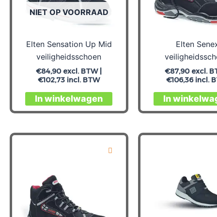
op
NIET OP VOORRAAD
de
productpagina
Elten Sensation Up Mid
Elten Sene
veiligheidsschoen
veiligheidssc
€
84,90
excl. BTW |
€
87,90
excl. B
€
102,73
incl. BTW
€
106,36
incl. 
Dit
In winkelwagen
In winkelwa
product
heeft
meerdere
variaties.
Deze
optie
kan
gekozen
worden