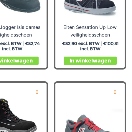
op
op
de
de
productpagina
produc
 Jogger Isis dames
Elten Sensation Up Low
ligheidsschoen
veiligheidsschoen
excl. BTW |
€
82,74
€
82,90
excl. BTW |
€
100,31
incl. BTW
incl. BTW
Dit
Dit
 winkelwagen
In winkelwagen
product
produc
heeft
heeft
meerdere
meerd
variaties.
variati
Deze
Deze
optie
optie
kan
kan
gekozen
gekoz
worden
worde