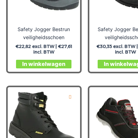
Safety Jogger Bestrun
Safety Jogger B
veiligheidsschoen
veiligheidssc
€
22,82
excl. BTW |
€
27,61
€
30,35
excl. BTW 
incl. BTW
incl. BTW
Dit
In winkelwagen
In winkelwa
product
heeft
meerdere
variaties.
Deze
optie
kan
gekozen
worden