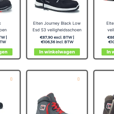
op
op
de
de
productpagina
productpagina
x
Elten Journey Black Low
Elt
hoen
Esd S3 veiligheidsschoen
vei
TW |
€
87,90
excl. BTW |
€
8
BTW
€
106,36
incl. BTW
€
1
Dit
Dit
gen
In winkelwagen
In
product
product
heeft
heeft
meerdere
meerdere
variaties.
variaties.
Deze
Deze
optie
optie
kan
kan
gekozen
gekozen
worden
worden