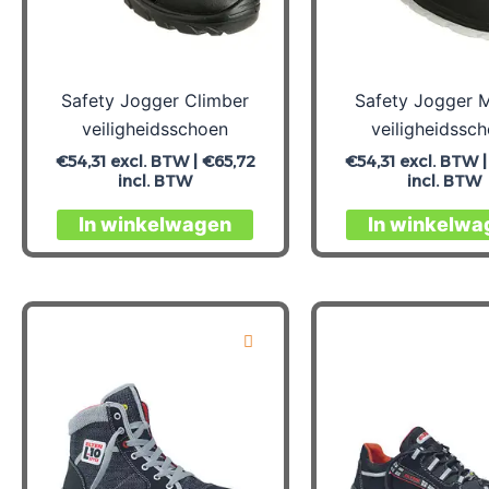
op
de
productpagina
Safety Jogger Climber
Safety Jogger 
veiligheidsschoen
veiligheidssc
€
54,31
excl. BTW |
€
65,72
€
54,31
excl. BTW 
incl. BTW
incl. BTW
Dit
In winkelwagen
In winkelwa
product
heeft
meerdere
variaties.
Deze
optie
kan
gekozen
worden