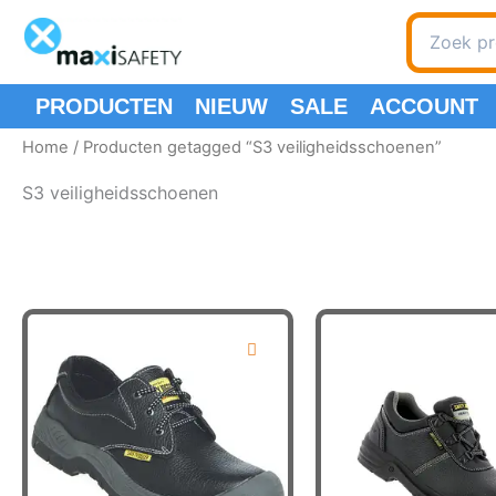
Ga
Zoeken
naar
naar:
de
inhoud
PRODUCTEN
NIEUW
SALE
ACCOUNT
Home
/ Producten getagged “S3 veiligheidsschoenen”
S3 veiligheidsschoenen