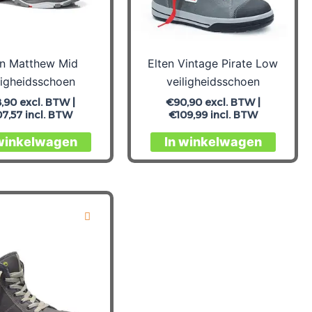
op
op
de
de
productpagina
produc
en Matthew Mid
Elten Vintage Pirate Low
ligheidsschoen
veiligheidsschoen
8,90
excl. BTW |
€
90,90
excl. BTW |
07,57
incl. BTW
€
109,99
incl. BTW
Dit
Dit
 winkelwagen
In winkelwagen
product
produc
heeft
heeft
meerdere
meerd
variaties.
variati
Deze
Deze
optie
optie
kan
kan
gekozen
gekoz
worden
worde