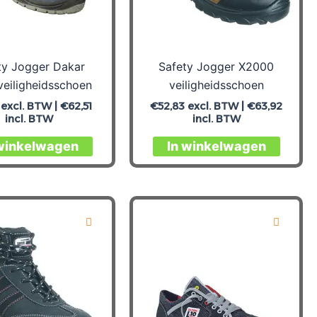
op
op
de
de
productpagina
produc
ty Jogger Dakar
Safety Jogger X2000
veiligheidsschoen
veiligheidsschoen
excl. BTW |
€
62,51
€
52,83
excl. BTW |
€
63,92
incl. BTW
incl. BTW
Dit
Dit
 winkelwagen
In winkelwagen
product
produc
heeft
heeft
meerdere
meerd
variaties.
variati
Deze
Deze
optie
optie
kan
kan
gekozen
gekoz
worden
worde