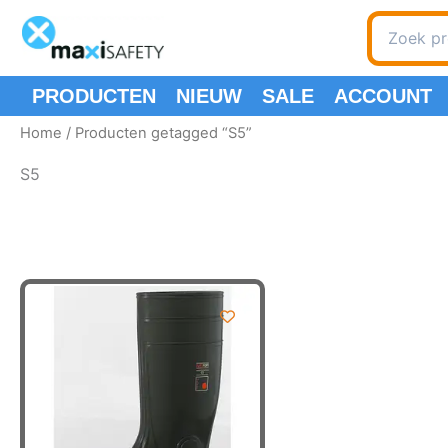
Ga
Zoeken
naar
naar:
de
inhoud
PRODUCTEN
NIEUW
SALE
ACCOUNT
Home
/ Producten getagged “S5”
S5