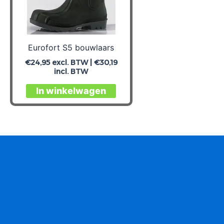
Eurofort S5 bouwlaars
€
24,95
excl. BTW |
€
30,19
incl. BTW
Dit
In winkelwagen
product
heeft
meerdere
variaties.
Deze
optie
kan
gekozen
worden
op