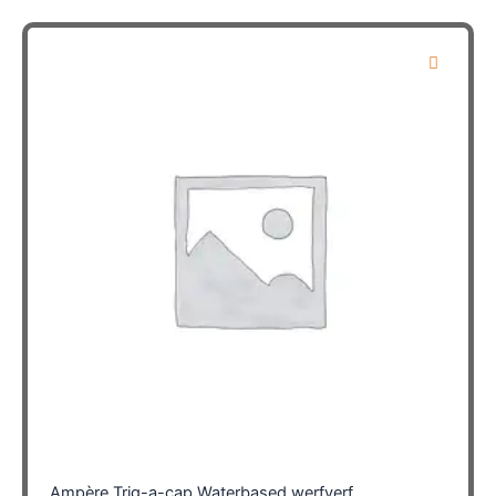
Ampère Trig-a-cap Waterbased werfverf