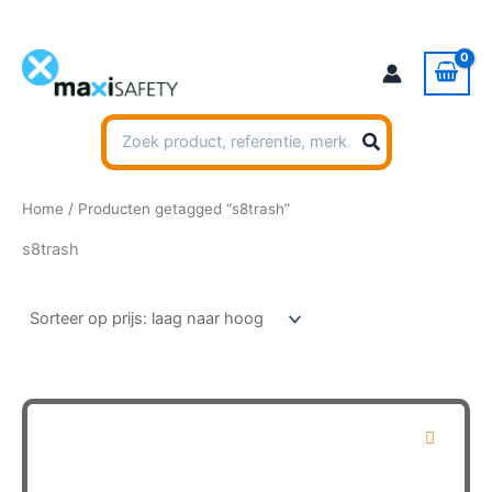
Ga
naar
de
inhoud
Zoeken
naar:
Home
/ Producten getagged “s8trash”
s8trash