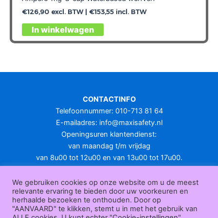
€
126,90
excl. BTW |
€
153,55
incl. BTW
Dit
In winkelwagen
product
heeft
meerdere
variaties.
Deze
optie
CONTACTINFO
kan
Telefoonnummer: 010-713 81 64
gekozen
E-mailadres:
info@maxisafety.nl
worden
Openingsuren klantendienst:
op
van maandag t/m vrijdag
de
van 8u00 tot 12u00 en van 13u00 tot 17u00.
productpagina
Gesloten in het weekend en op feestdagen.
KLANTENSERVICE
We gebruiken cookies op onze website om u de meest
relevante ervaring te bieden door uw voorkeuren en
Over
herhaalde bezoeken te onthouden. Door op
ons
|
Bedrijfsgegevens
|
F.A.Q.
|
Bestelprocedure
|
Betaling
|
Verz
"AANVAARD" te klikken, stemt u in met het gebruik van
ending
|
Retourneren
|
Herroepingsrecht
|
Herroepingsfunctie
|
W
ALLE cookies. U kunt echter "Cookie-instellingen"