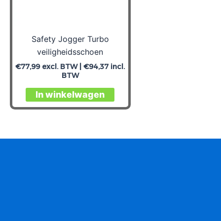
Safety Jogger Turbo
veiligheidsschoen
€
77,99
excl. BTW |
€
94,37
incl.
BTW
Dit
In winkelwagen
product
heeft
meerdere
variaties.
Deze
optie
kan
gekozen
worden
op