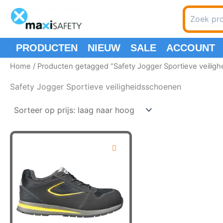
Ga
Zoeken
naar
naar:
de
inhoud
PRODUCTEN
NIEUW
SALE
ACCOUNT
Home
/ Producten getagged “Safety Jogger Sportieve veilig
Safety Jogger Sportieve veiligheidsschoenen