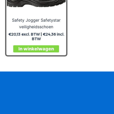
Safety Jogger Safetystar
veiligheidsschoen
€
20,13
excl. BTW |
€
24,36
incl.
BTW
Dit
In winkelwagen
product
heeft
meerdere
variaties.
Deze
optie
kan
gekozen
worden
op