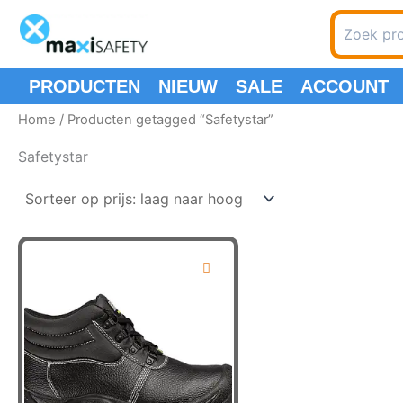
Ga
Zoeken
naar
naar:
de
inhoud
PRODUCTEN
NIEUW
SALE
ACCOUNT
Home
/ Producten getagged “Safetystar”
Safetystar