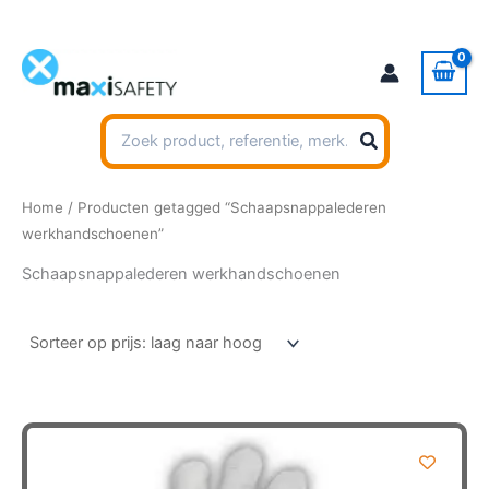
Ga
naar
de
inhoud
Zoeken
naar:
Home
/ Producten getagged “Schaapsnappalederen
werkhandschoenen”
Schaapsnappalederen werkhandschoenen