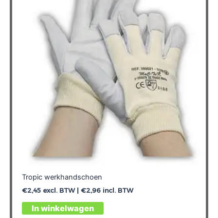
Tropic werkhandschoen
€
2,45
excl. BTW |
€
2,96
incl. BTW
Dit
In winkelwagen
product