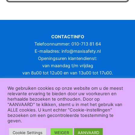
heeft
meerdere
variaties.
Deze
optie
CONTACTINFO
kan
Telefoonnummer: 010-713 81 64
gekozen
E-mailadres:
info@maxisafety.nl
worden
Openingsuren klantendienst:
op
van maandag t/m vrijdag
de
van 8u00 tot 12u00 en van 13u00 tot 17u00.
productpagina
Gesloten in het weekend en op feestdagen.
KLANTENSERVICE
We gebruiken cookies op onze website om u de meest
relevante ervaring te bieden door uw voorkeuren en
Over
herhaalde bezoeken te onthouden. Door op
ons
|
Bedrijfsgegevens
|
F.A.Q.
|
Bestelprocedure
|
Betaling
|
Verz
"AANVAARD" te klikken, stemt u in met het gebruik van
ending
|
Retourneren
|
Herroepingsrecht
|
Herroepingsfunctie
|
W
ALLE cookies. U kunt echter "Cookie-instellingen"
bezoeken om een gecontroleerde toestemming te
ederverkoop
|
Bedrukken
|
Contact
geven.
Algemene voorwaarden
|
Privacy policy
|
Sitemap
|
Disclaimer
Maxisafety.nl © 2026
Cookie Settings
WEIGER
AANVAARD